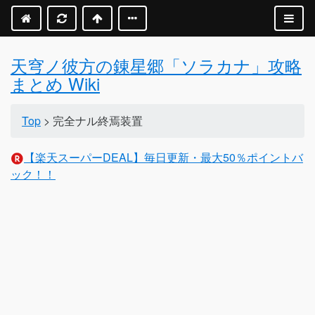
天穹ノ彼方の錬星郷「ソラカナ」攻略
まとめ Wiki
Top
> 完全ナル終焉装置
【楽天スーパーDEAL】毎日更新・最大50％ポイントバ
ック！！