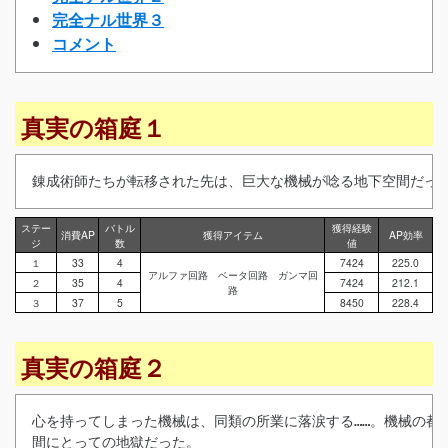
完全ナル世界３
コメント
真実の箱庭１
錬成術師たちが転移された先は、巨大な機械が唸る地下空間だった
ステー
バトル
獲得経験
消費AP
獲得アイテム
AP効率
ジ
数
値
１
33
4
7424
225.0
アルファ回路 ベータ回路 ガンマ回
２
35
4
7424
212.1
路
３
37
5
8450
228.4
真実の箱庭２
心を持ってしまった機械は、同類の所業に落涙する……。機械の都市
間にとっての地獄だった。