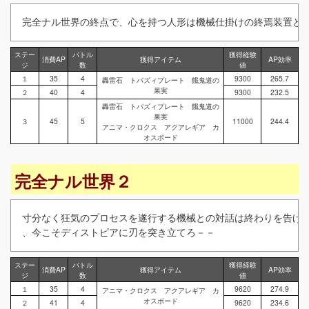
完全ナル世界の終点で、心を持つ人形は機械仕掛けの終焉装置と
ステー
バトル
獲得経験
消費AP
獲得アイテム
AP効率
ジ
数
値
１
35
4
9300
265.7
轟雷石 トパズィプレート 餓鬼道の
果実
２
40
4
9300
232.5
轟雷石 トパズィプレート 餓鬼道の
果実
３
45
5
11000
244.4
アニマ・クロクス アクアレギア カ
オスボード
完全ナル世界２
寸分なく狂気のプロセスを遂行する機械との対話は終わりを告げた
、今こそディストピアに刃を突き立てろ－－
ステー
バトル
獲得経験
消費AP
獲得アイテム
AP効率
ジ
数
値
１
35
4
9620
274.9
アニマ・クロクス アクアレギア カ
オスボード
２
41
4
9620
234.6