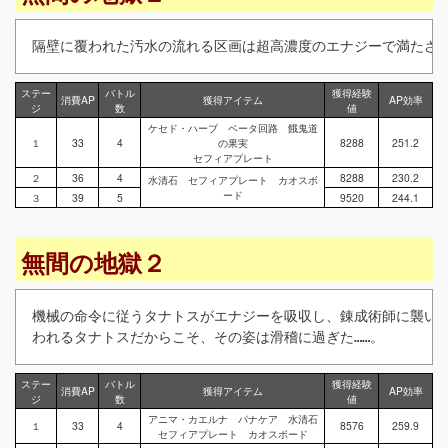
隔壁に覆われた汚水の流れる区画は超高濃度のエナジーで満たされ
ステー
バトル
獲得経験
消費AP
獲得アイテム
AP効率
ジ
数
値
ケセド・ハーブ ベータ回路 餓鬼道
１
33
4
の果実
8288
251.2
セフィアプレート
２
36
4
8288
230.2
水清石 セフィアプレート カオスボ
ード
３
39
5
9520
244.1
無間の地獄２
機械の命令に従うタナトスがエナジーを吸収し、錬成術師に襲い掛
われるタナトスだからこそ、その姿は滑稽に過ぎた……。
ステー
バトル
獲得経験
消費AP
獲得アイテム
AP効率
ジ
数
値
アニマ・カエルナ パナケア 水清石
１
33
4
8576
259.9
セフィアプレート カオスボード