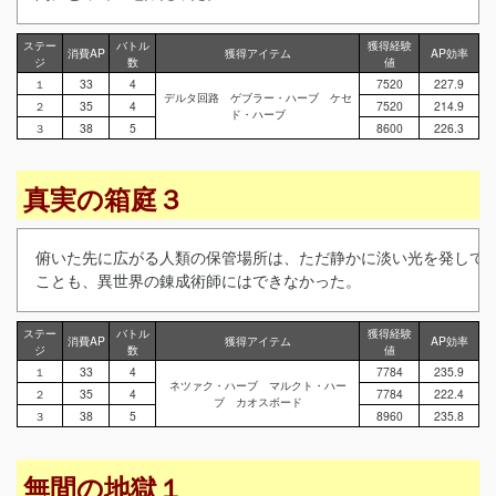
ステー
バトル
獲得経験
消費AP
獲得アイテム
AP効率
ジ
数
値
１
33
4
7520
227.9
デルタ回路 ゲブラー・ハーブ ケセ
２
35
4
7520
214.9
ド・ハーブ
３
38
5
8600
226.3
真実の箱庭３
俯いた先に広がる人類の保管場所は、ただ静かに淡い光を発してい
ことも、異世界の錬成術師にはできなかった。
ステー
バトル
獲得経験
消費AP
獲得アイテム
AP効率
ジ
数
値
１
33
4
7784
235.9
ネツァク・ハーブ マルクト・ハー
２
35
4
7784
222.4
ブ カオスボード
３
38
5
8960
235.8
無間の地獄１