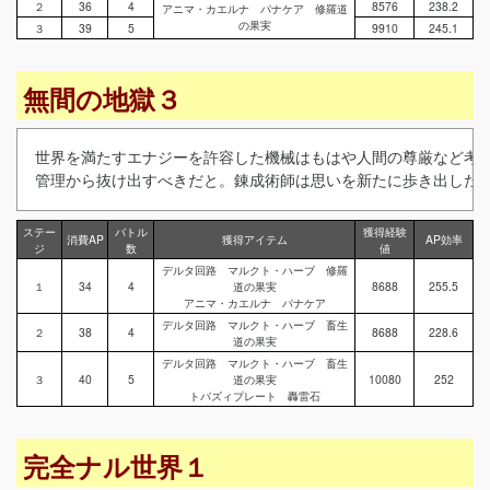
２
36
4
8576
238.2
アニマ・カエルナ パナケア 修羅道
の果実
３
39
5
9910
245.1
無間の地獄３
世界を満たすエナジーを許容した機械はもはや人間の尊厳など考慮
管理から⁯抜け出すべきだと。錬成術師は思いを新たに歩き出した…
ステー
バトル
獲得経験
消費AP
獲得アイテム
AP効率
ジ
数
値
デルタ回路 マルクト・ハーブ 修羅
１
34
4
道の果実
8688
255.5
アニマ・カエルナ パナケア
デルタ回路 マルクト・ハーブ 畜生
２
38
4
8688
228.6
道の果実
デルタ回路 マルクト・ハーブ 畜生
３
40
5
道の果実
10080
252
トパズィプレート 轟雷石
完全ナル世界１