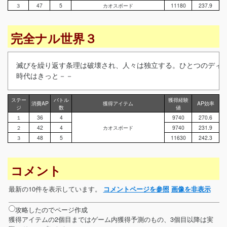
３
47
5
カオスボード
11180
237.9
完全ナル世界３
滅びを繰り返す条理は破壊され、人々は独立する。ひとつのディス
時代はきっと－－
ステー
バトル
獲得経験
消費AP
獲得アイテム
AP効率
ジ
数
値
１
36
4
9740
270.6
２
42
4
カオスボード
9740
231.9
３
48
5
11630
242.3
コメント
最新の10件を表示しています。
コメントページを参照
画像を非表示
攻略したのでページ作成
獲得アイテムの2個目まではゲーム内獲得予測のもの、3個目以降は実