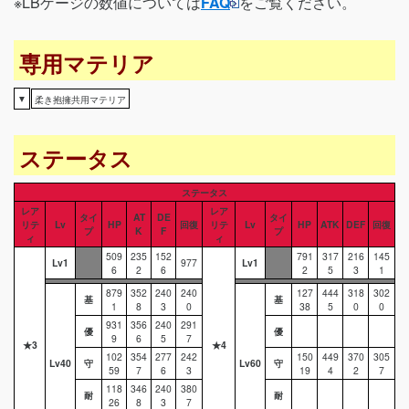
※LBゲージの数値については
FAQ
をご覧ください。
専用マテリア
▼
柔き抱擁共用マテリア
ステータス
ステータス
レア
レア
タイ
AT
DE
タイ
リテ
Lv
HP
回復
リテ
Lv
HP
ATK
DEF
回復
プ
K
F
プ
ィ
ィ
509
235
152
791
317
216
145
Lv1
977
Lv1
6
2
6
2
5
3
1
879
352
240
240
127
444
318
302
基
基
1
8
3
0
38
5
0
0
931
356
240
291
優
優
9
6
5
7
★3
★4
102
354
277
242
150
449
370
305
Lv40
守
Lv60
守
59
7
6
3
19
4
2
7
118
346
240
380
耐
耐
26
8
3
7