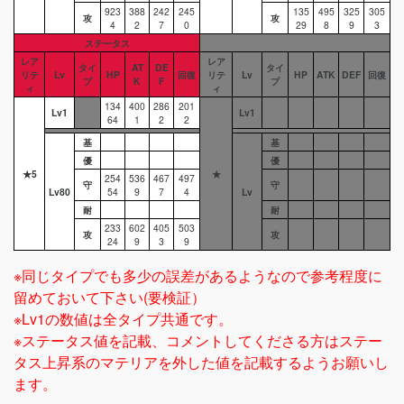
923
388
242
245
135
495
325
305
攻
攻
4
2
7
0
29
8
9
3
ステータス
レア
レア
タイ
AT
DE
タイ
リテ
Lv
HP
回復
リテ
Lv
HP
ATK
DEF
回復
プ
K
F
プ
ィ
ィ
134
400
286
201
Lv1
Lv1
64
1
2
2
基
基
優
優
★5
★
254
536
467
497
守
守
Lv80
54
9
7
4
Lv
耐
耐
233
602
405
503
攻
攻
24
9
3
9
※同じタイプでも多少の誤差があるようなので参考程度に
留めておいて下さい(要検証）
※Lv1の数値は全タイプ共通です。
※ステータス値を記載、コメントしてくださる方はステー
タス上昇系のマテリアを外した値を記載するようお願いし
ます。