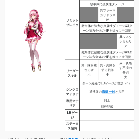
敵単体に炎属性ダメージ
異ファーマ
カリドゥス
Ⅳ
リミット
ブレイク
敵単体に強力な炎属性ダメージ&3タ
ーン味方全体のHPを徐々に中回復
異ワスタ
レミセリ
ア
敵単体に超絶な炎属性ダメージ&3タ
ーン味方全体のHPを徐々に大回復
異・炎熾
異・隊を束
異・先陣を
す不撓の
ねる者
切る戦斧
リーダー
斧刃
小
中
スキル
大
ターン経過でLBゲージが増加（n）
シンクロ
通常版の
熾都 一紗
と共用
マテリア
同上
専用マテ
リア
別枠記載
LBゲー
ジ
ステータ
ス傾向