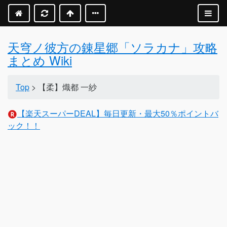
天穹ノ彼方の錬星郷「ソラカナ」攻略
まとめ Wiki
Top
> 【柔】熾都 一紗
【楽天スーパーDEAL】毎日更新・最大50％ポイントバ
ック！！