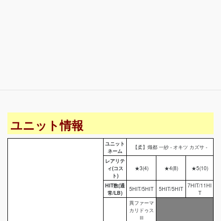
ユニット情報
ユニット
【柔】熾都 一紗 - オキツ カズサ -
ネーム
レアリテ
ィ(コス
★3(4)
★4(8)
★5(10)
ト)
HIT数(通
7HIT/11HI
5HIT/5HIT
5HIT/5HIT
常/LB)
T
異ファーマ
カリドゥス
Ⅲ