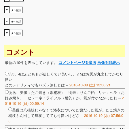
▼
★3台詞
▼
★4台詞
▼
★5台詞
コメント
最新の10件を表示しています。
コメントページを参照
画像を非表示
☆3、4はふとももが眩しくてい良いし、☆5はお尻が丸出しでかなり
良い
どのレアリティでもハズレ無しとは --
2016-10-08 (土) 13:36:21
ああ、美優：たこ焼き（爪楊枝） 明未：りんご飴 リナ：ヘラ（お
好み焼き） セレーネ：ライフル（射的）か。気が付かなかったわ --
2
016-10-16 (日) 00:59:14
美優は爪楊枝じゃなくて浴衣についてた簪だった気が…たこ焼きの
楊枝ぶん回して無双してても可愛いけどさ --
2016-10-19 (水) 07:56:0
5