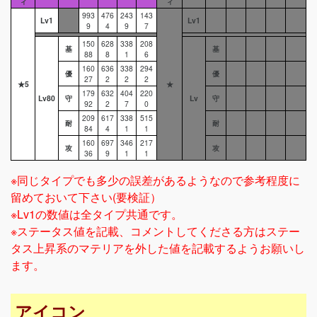
ィ
ィ
993
476
243
143
Lv1
Lv1
9
4
9
7
150
628
338
208
基
基
88
8
1
6
160
636
338
294
優
優
27
2
2
2
★5
★
179
632
404
220
Lv80
守
Lv
守
92
2
7
0
209
617
338
515
耐
耐
84
4
1
1
160
697
346
217
攻
攻
36
9
1
1
※同じタイプでも多少の誤差があるようなので参考程度に
留めておいて下さい(要検証）
※Lv1の数値は全タイプ共通です。
※ステータス値を記載、コメントしてくださる方はステー
タス上昇系のマテリアを外した値を記載するようお願いし
ます。
アイコン