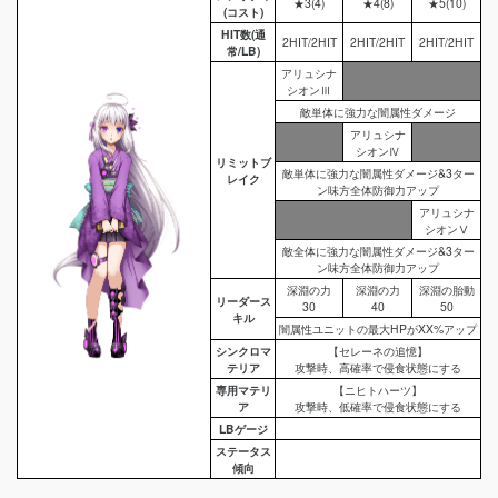
★3(4)
★4(8)
★5(10)
(コスト)
HIT数(通
2HIT/2HIT
2HIT/2HIT
2HIT/2HIT
常/LB)
アリュシナ
シオンⅢ
敵単体に強力な闇属性ダメージ
アリュシナ
シオンⅣ
リミットブ
敵単体に強力な闇属性ダメージ&3ター
レイク
ン味方全体防御力アップ
アリュシナ
シオンⅤ
敵全体に強力な闇属性ダメージ&3ター
ン味方全体防御力アップ
深淵の力
深淵の力
深淵の胎動
リーダース
30
40
50
キル
闇属性ユニットの最大HPがXX%アップ
シンクロマ
【セレーネの追憶】
テリア
攻撃時、高確率で侵食状態にする
専用マテリ
【ニヒトハーツ】
ア
攻撃時、低確率で侵食状態にする
LBゲージ
ステータス
傾向