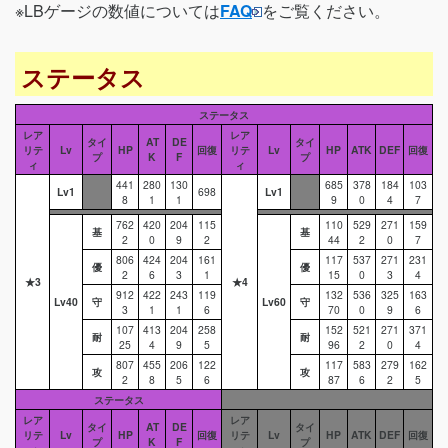
※LBゲージの数値については
FAQ
をご覧ください。
ステータス
ステータス
レア
レア
タイ
AT
DE
タイ
リテ
Lv
HP
回復
リテ
Lv
HP
ATK
DEF
回復
プ
K
F
プ
ィ
ィ
441
280
130
685
378
184
103
Lv1
698
Lv1
8
1
1
9
0
4
7
762
420
204
115
110
529
271
159
基
基
2
0
9
2
44
2
0
7
806
424
204
161
117
537
271
231
優
優
2
6
3
1
15
0
3
4
★3
★4
912
422
243
119
132
536
325
163
Lv40
守
Lv60
守
3
1
1
6
70
0
9
6
107
413
204
258
152
521
271
371
耐
耐
25
4
9
5
96
2
0
4
807
455
206
122
117
583
279
162
攻
攻
2
8
5
6
87
6
2
5
ステータス
レア
レア
タイ
AT
DE
タイ
リテ
Lv
HP
回復
リテ
Lv
HP
ATK
DEF
回復
プ
K
F
プ